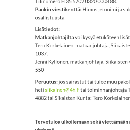
Tilinumero FI35 5702 0320 0008 88.
Pankin viestikenttä:
Himos, etunimi ja su
osallistujista.
Lisätiedot:
Matkanjohtajilta
voi kysyä etukäteen lisät
Tero Korkelainen, matkanjohtaja, Siikaist
1037.
Jenni Kyllönen, matkanjohtaja, Siikaisten
550
Peruutus:
jos sairastut tai tulee muu pakol
heti
siikainen@4h.fi
tai toiminnanjohtaja 
4882 tai Sikaisten Kunta: Tero Korkelaine
Tervetuloa ulkoilemaan sekä viettämään
yhdessä