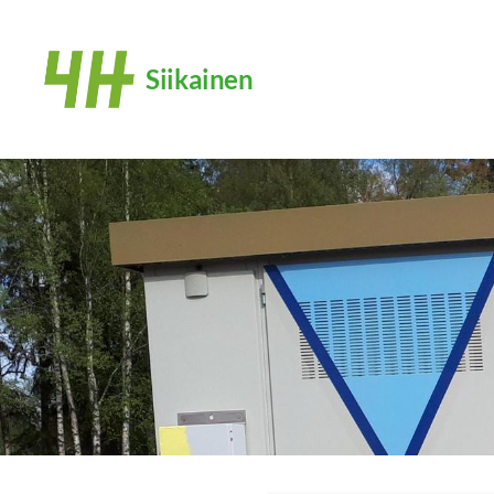
Siirry
sivun
Siikainen
sisältöön