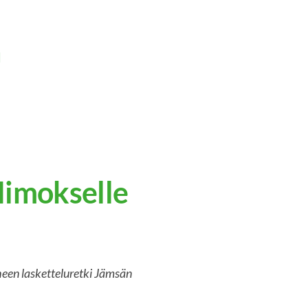
n
Himokselle
heen lasketteluretki Jämsän