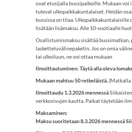
ovat etusijalla bussipaikoille. Mukaan vo
tulevat ulkopaikkakuntalaiset. Heidän osa
bussissa on tilaa. Ulkopaikkakuntalaisill
lisätään lisämaksu. Alle 10-vuotiaalle huo
Osallistumismaksu sisältää bussimatkan, p
lasketteluvälinepaketin. Jos on omia väline
tai ulkoiluun, ne voi ottaa mukaan
Ilmoittautuminen: Täytä alla oleva lomak
Mukaan mahtuu 50 retkeläistä.
(Matkalla 
Ilmoittaudu 1.3.2026 mennessä
Siikaiste
verkkosivujen kautta. Paikat täytetään il
Maksaminen:
Maksu suoritetaan 8.3.2026 mennessä Siik