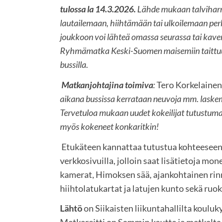
tulossa la 14.3.2026.
Lähde mukaan talviharr
lautailemaan, hiihtämään tai ulkoilemaan per
joukkoon voi lähteä omassa seurassa tai kaver
Ryhmämatka Keski-Suomen maisemiin taittuu
bussilla.
Matkanjohtajina toimiva
:
Tero Korkelainen 
aikana bussissa kerrataan neuvoja mm. laskemi
Tervetuloa mukaan uudet kokeilijat tutustumaan
myös kokeneet konkaritkin!
Etukäteen kannattaa tutustua kohteesee
verkkosivuilla, jolloin saat lisätietoja mo
kamerat, Himoksen sää, ajankohtainen rinn
hiihtolatukartat ja latujen kunto sekä ruo
Lähtö
on Siikaisten liikuntahallilta kouluk