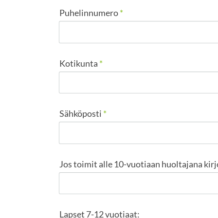
Puhelinnumero
*
Kotikunta
*
Sähköposti
*
Jos toimit alle 10-vuotiaan huoltajana kirj
Lapset 7-12 vuotiaat: