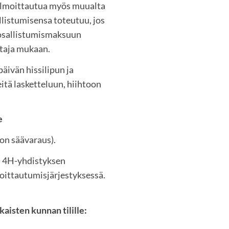
i ilmoittautua myös muualta
llistumisensa toteutuu, jos
e osallistumismaksuun
ltaja mukaan.
äivän hissilipun ja
itä lasketteluun, hiihtoon
e
on säävaraus).
n 4H-yhdistyksen
moittautumisjärjestyksessä.
aisten kunnan tilille: