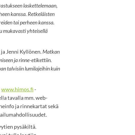
astukseen laskettelemaan,
heen kanssa. Retkeläisten
eiden tai perheen kanssa.
 mukavasti yhteisellä
ja Jenni Kyllönen.
Matkan
seen ja rinne-etikettiin.
 talvisiin lumilajeihin kuin
n
www.himos.fi
-
nella tavalla mm. web-
einfo ja rinnekartat sekä
kailumahdollisuudet.
yytien pysäkiltä.