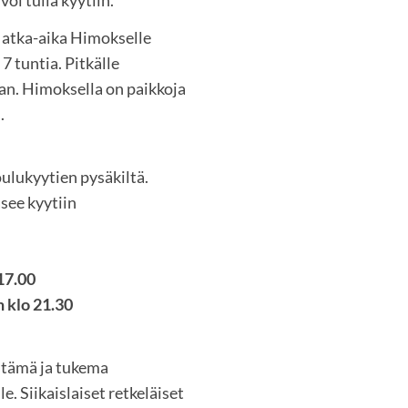
oi tulla kyytiin.
Matka-aika Himokselle
7 tuntia. Pitkälle
an. Himoksella on paikkoja
.
oulukyytien pysäkiltä.
see kyytiin
8
17.00
n klo 21.30
estämä ja tukema
le. Siikaislaiset retkeläiset