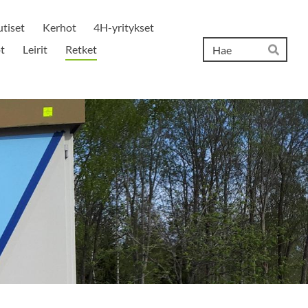
tiset
Kerhot
4H-yritykset
Hak
t
Leirit
Retket
Hae