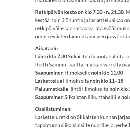
Matkareitti on Sammin kautta ja matkalta v
Retkipäivän kesto on klo 7.30 - n. 21.30
. 
kestää noin 3,5 tuntia ja lasketteluaikaa on 
retkipäivälle kannattaa varata eväät muka
omien eväiden lämmittämiseen ja syöntiin
Aikataulu
Lähtö klo 7.30
Siikaisten liikuntahallilta k
Reitti Sammin kautta, matkan varrelta pää
Saapuminen
Himokselle
noin klo 11.00
Laskettelua
Himoksella
noin klo 11–1
Paluumatkalle
lähtö Himokselta
noin klo 
Saapuminen
Siikaisten liikuntahallille
noi
Osallistuminen:
Lasketteluretki on Siikaisten kunnan järj
tapahtuma siikaislaisille nuorille ja perheil