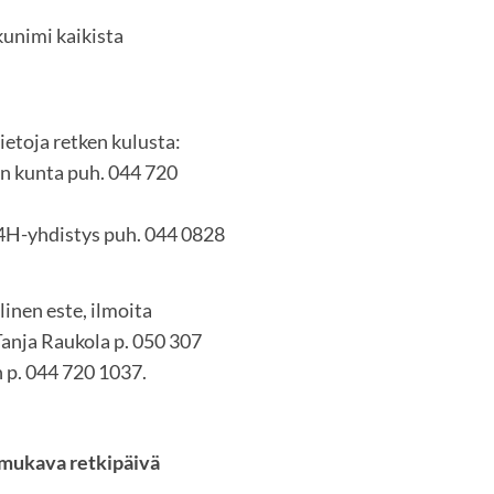
kunimi kaikista
ietoja retken kulusta:
en kunta puh. 044 720
 4H-yhdistys puh. 044 0828
linen este, ilmoita
Tanja Raukola p. 050 307
n p. 044 720 1037.
 mukava retkipäivä