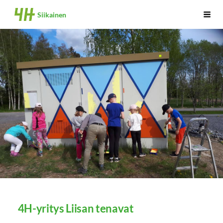
Siirry
Siikainen
Haku
sivun
sisältöön
4H-yritys Liisan tenavat