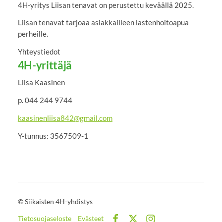
4H-yritys Liisan tenavat on perustettu keväällä 2025.
Liisan tenavat tarjoaa asiakkailleen lastenhoitoapua
perheille.
Yhteystiedot
4H-yrittäjä
Liisa Kaasinen
p. 044 244 9744
kaasinenliisa842@gmail.com
Y-tunnus: 3567509-1
©
Siikaisten 4H-yhdistys
Tietosuojaseloste
Evästeet