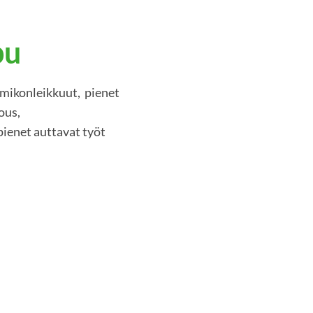
pu
mikonleikkuut, pienet
ous,
pienet auttavat työt