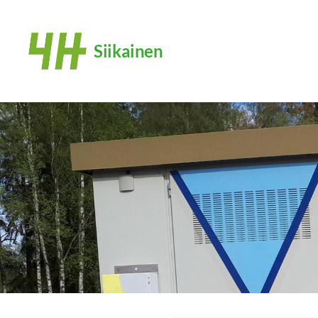
Siirry
sivun
Siikainen
sisältöön