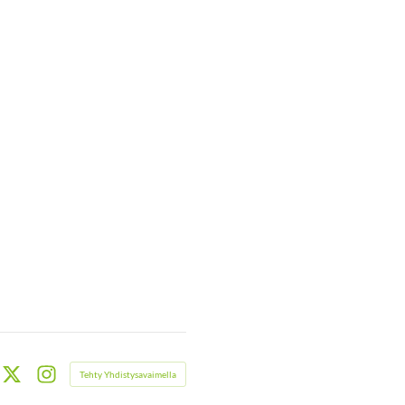
Tehty Yhdistysavaimella
book
X
Instagram