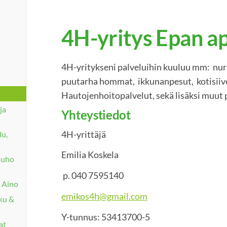
4H-yritys Epan a
4H-yritykseni palveluihin kuuluu mm: nur
puutarha hommat, ikkunanpesut, kotisiiv
Hautojenhoitopalvelut, sekä lisäksi muut 
ja
Yhteystiedot
4H-yrittäjä
lu,
Emilia Koskela
 Juho
p. 040 7595140
 Aino
emikos4h@gmail.com
ku &
Y-tunnus: 53413700-5
at