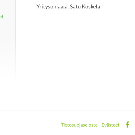
Yritysohjaaja: Satu Koskela
et
Tietosuojaseloste
Evästeet
Face