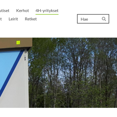
tiset
Kerhot
4H-yritykset
Hak
t
Leirit
Retket
Hae