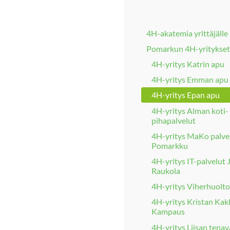
4H-akatemia yrittäjälle
Pomarkun 4H-yritykset
4H-yritys Katrin apu
4H-yritys Emman apu
4H-yritys Epan apu
4H-yritys Alman koti- 
pihapalvelut
4H-yritys MaKo palve
Pomarkku
4H-yritys IT-palvelut
Raukola
4H-yritys Viherhuolto
4H-yritys Kristan Kak
Kampaus
4H-yritys Liisan tenav