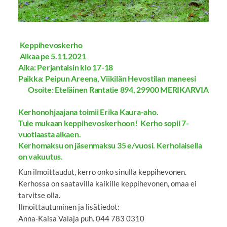
Keppihevoskerho
Alkaa pe 5.11.2021
Aika: Perjantaisin klo 17-18
Paikka: Peipun Areena, Viikilän Hevostilan maneesi
Osoite: Eteläinen Rantatie 894, 29900 MERIKARVIA
Kerhonohjaajana toimii Erika Kaura-aho.
Tule mukaan keppihevoskerhoon! Kerho sopii 7-
vuotiaasta alkaen.
Kerhomaksu on jäsenmaksu 35 e/vuosi. Kerholaisella
on vakuutus.
Kun ilmoittaudut, kerro onko sinulla keppihevonen.
Kerhossa on saatavilla kaikille keppihevonen, omaa ei
tarvitse olla.
Ilmoittautuminen ja lisätiedot:
Anna-Kaisa Valaja puh. 044 783 0310