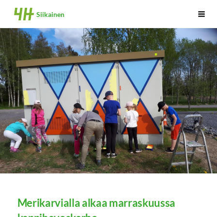
Siirry
Siikainen
Haku
sivun
sisältöön
Merikarvialla alkaa marraskuussa